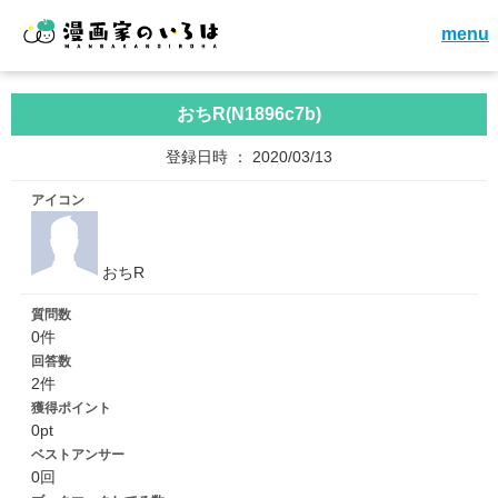
menu
おちR(N1896c7b)
登録日時 ： 2020/03/13
アイコン
おちR
質問数
0件
回答数
2件
獲得ポイント
0pt
ベストアンサー
0回