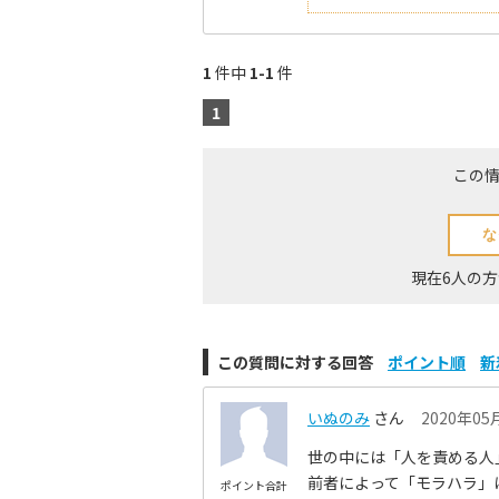
1
件中
1-1
件
1
この
現在6人の
この質問に対する回答
ポイント順
新
いぬのみ
さん
2020年05月
世の中には「人を責める人
前者によって「モラハラ」
ポイント合計