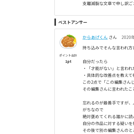
支離滅裂な文章で申し訳ご
ベストアンサー
からあげくん
さん
2020
持ち込みでそんな言われ方
ポイント合計
自分だったら
1pt
・「才能がない」と言われ
・具体的な改善点を教えて
この2点で「この編集さん
その編集さんに言われたこ
忘れるのが最善手ですが、
がちなので
絶対褒めてくれる誰かに読
自分の作品に対する疑いを
その後で別の編集さんのと