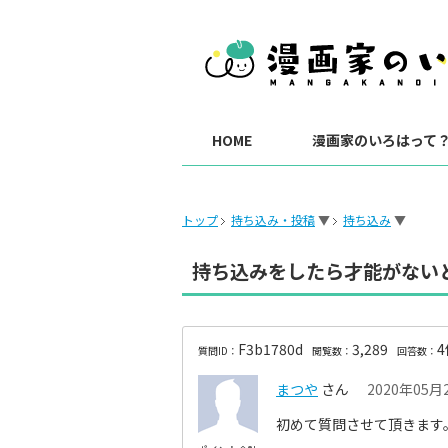
HOME
漫画家のいろはって
トップ
持ち込み・投稿
▼
持ち込み
▼
持ち込みをしたら才能がない
F3b1780d
3,289
4
質問ID：
閲覧数：
回答数：
まつや
さん
2020年05月2
初めて質問させて頂きます