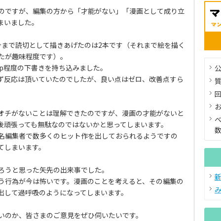
のですが、編集の方から「才能がない」「漫画として成り立
まいました。
今まで読切として描きあげたのは2本です（それまで絵を描く
たが趣味程度です）。
0p程度の下書きを持ち込みました。
公
らず反応は頂いていたのでしたが、良い点はゼロ、改善点すら
。
オチがないことは理解できたのですが、漫画の才能がないと
後頑張っても無駄なのではないかと思ってしまいます。
名編集者で数多くのヒット作を出しておられるようですの
てしまいます。
ろうと思った矢先の出来事でした。
う行為が今は怖いです。漫画のことを考えると、その編集の
出して過呼吸のようになってしまいます。
いのか、皆さまのご意見をぜひ伺いたいです。