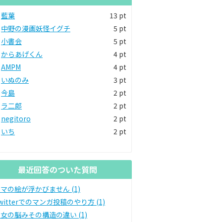
藍葉
13 pt
中野の漫画妖怪イグチ
5 pt
小書会
5 pt
からあげくん
4 pt
AMPM
4 pt
いぬのみ
3 pt
今島
2 pt
ラ二郎
2 pt
negitoro
2 pt
いち
2 pt
最近回答のついた質問
マの絵が浮かびません (1)
witterでのマンガ投稿のやり方 (1)
女の脳みその構造の違い (1)