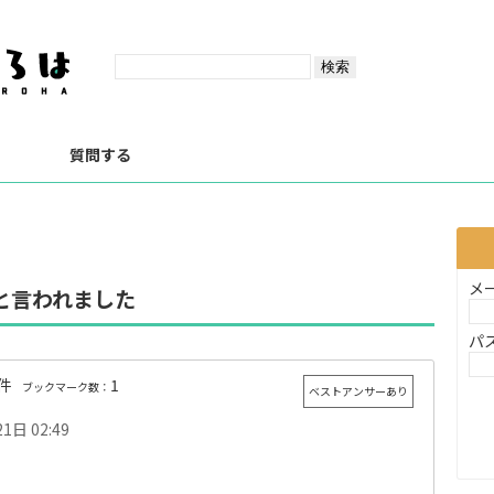
？
質問する
メ
と言われました
パ
件
1
ブックマーク数：
ベストアンサーあり
1日 02:49
。