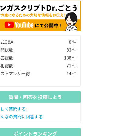
式Q&A
0 件
質問総数
83 件
回答総数
138 件
お礼総数
71 件
ベストアンサー総
14 件
数
質問・回答を投稿しよう
新しく質問する
みんなの質問に回答する
ポイントランキング