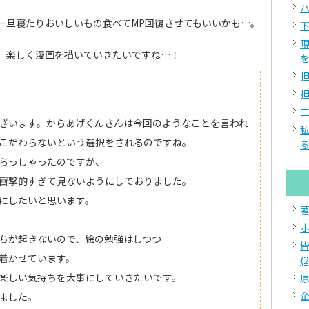
ハ
一旦寝たりおいしいもの食べてMP回復させてもいいかも…。
下
、楽しく漫画を描いていきたいですね…！
を
担
担
三
ざいます。からあげくんさんは今回のようなことを言われ
こだわらないという選択をされるのですね。
る
らっしゃったのですが、
衝撃的すぎて見ないようにしておりました。
にしたいと思います。
著
ホ
ちが起きないので、絵の勉強はしつつ
着かせています。
(2
楽しい気持ちを大事にしていきたいです。
原
企
ました。