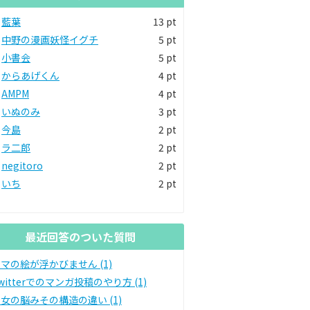
藍葉
13 pt
中野の漫画妖怪イグチ
5 pt
小書会
5 pt
からあげくん
4 pt
AMPM
4 pt
いぬのみ
3 pt
今島
2 pt
ラ二郎
2 pt
negitoro
2 pt
いち
2 pt
最近回答のついた質問
マの絵が浮かびません (1)
witterでのマンガ投稿のやり方 (1)
女の脳みその構造の違い (1)