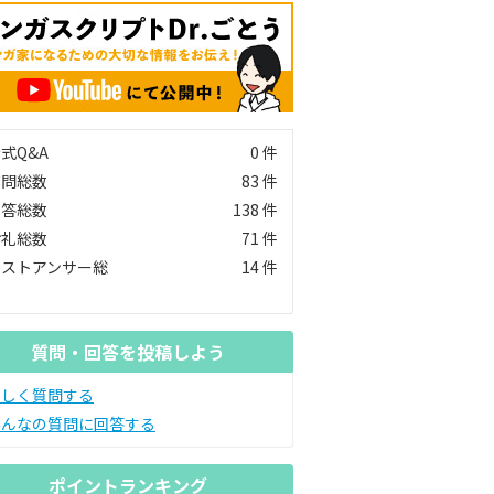
式Q&A
0 件
質問総数
83 件
回答総数
138 件
お礼総数
71 件
ベストアンサー総
14 件
数
質問・回答を投稿しよう
新しく質問する
みんなの質問に回答する
ポイントランキング