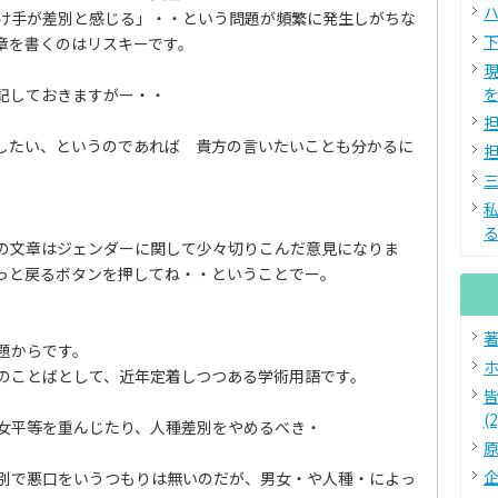
ハ
け手が差別と感じる」・・という問題が頻繁に発生しがちな
下
章を書くのはリスキーです。
を
記しておきますがー・・
担
したい、というのであれば 貴方の言いたいことも分かるに
担
三
る
の文章はジェンダーに関して少々切りこんだ意見になりま
っと戻るボタンを押してね・・ということでー。
著
題からです。
ホ
のことばとして、近年定着しつつある学術用語です。
(2
女平等を重んじたり、人種差別をやめるべき・
原
企
別で悪口をいうつもりは無いのだが、男女・や人種・によっ