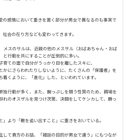
愛の感情において重きを置く部分が男女で異なるのも事実で
、社会の在り方なども変わってきます。
 メスのサルは、近親の他のメスサル（おばあちゃん・おば
）と行動を共にすることが圧倒的に多い。
子育ての面で自分がうっかり目を離したスキに、
とかにさらわれたりしないように、たくさんの「保護者」を
ち着くように、「進化」した、といわれています。
単独行動が多く、また、腕っぷしを競う性質のため、餌場を
群れのオスザルを見つけ次第、決闘をしてケンカして、勝っ
と」より「敵を追い出すこと」に重きをおいている。
生して貴方のお話、「雑談の目的が男女で違う」にもつなが