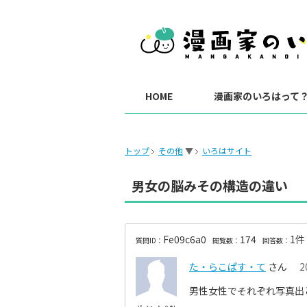
HOME
漫画家のいろはって
トップ
その他
▼
いろはサイト
男女の脳みその構造の違い
Fe09c6a0
174
1件
質問ID：
閲覧数：
回答数：
た・らこぱす・て
さん
2
男性女性でそれぞれ写真出