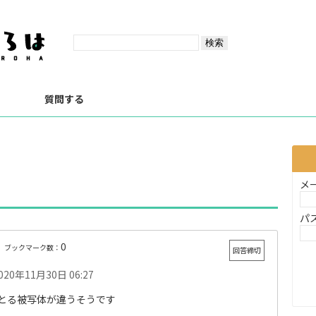
？
質問する
メ
パ
0
ブックマーク数：
回答締切
020年11月30日 06:27
とる被写体が違うそうです