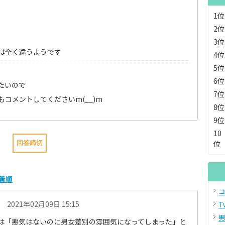
1位
2位
3位
は全く違うようです
4位
5位
6位
たいので
7位
コメントしてくださいm(__)m
8位
9位
10
位
着順
コ
2021年02月09日 15:15
T
男
は「悪気はないのに男女差別の雰囲気になってしまった」と