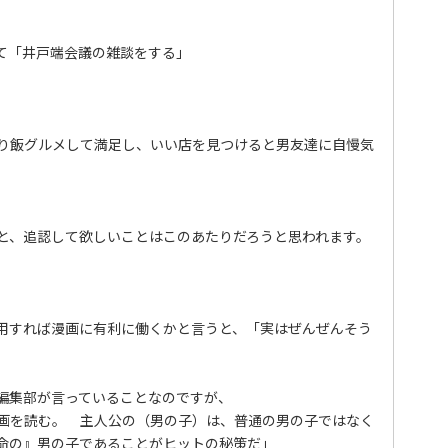
て「井戸端会議の雑談をする」
り飯グルメして満足し、いい店を見つけると男友達に自慢気
と、追認して欲しいことはこのあたりだろうと思われます。
用すれば漫画に有利に働くかと言うと、「実はぜんぜんそう
編集部が言っていることなのですが、
画を読む。 主人公の（男の子）は、普通の男の子ではなく
命の』男の子であることがヒットの秘策だ」