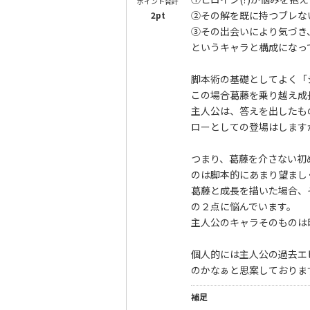
ポイント合計
②その解を既に持つブレな
2pt
③その出会いにより気づき、
というキャラと構成になっ
脚本術の基礎としてよく「
この場合葛藤を乗り越え成
主人公は、答えを出したも
ローとしての登場はします
つまり、葛藤を介さない初
のは脚本的にあまり望まし
葛藤と成長を描いた場合、
の２点に悩んでいます。
主人公のキャラそのものは
個人的には主人公の過去エ
のかなぁと思案しておりま
補足