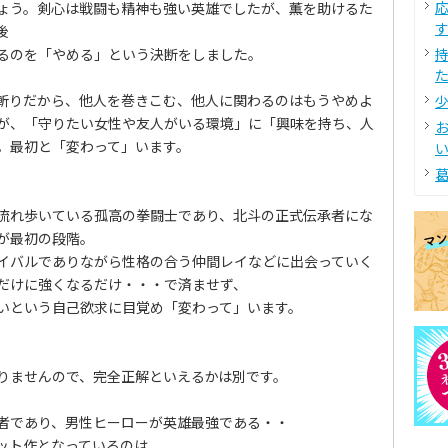
ょう。剣心は戦闘も精神も強い英雄でしたが、薫を助けるた
す
後
るのを「やめる」という決断をしました。
た
斬りだから、他人を巻きこむ、他人に関わるのはもうやめよ
少
が、「守りたい女性や友人がいる環境」に「興味を持ち、人
。最初と「変わって」います。
い
葛
流れ歩いている孤高の拳闘士であり、北斗の正式伝承者にな
が最初の段階。
イバルでありながら性格の合う仲間レイなどに出会っていく
だけに強くなるだけ・・・で済ませず、
いという自己欲求に目覚め「変わって」います。
りませんので、完全正解といえるかは別です。
者であり、男性ヒーローが英雄最強である・・
ット作となっているのは、