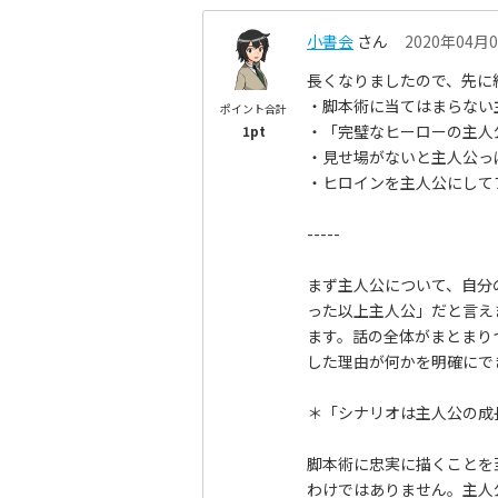
小書会
さん
2020年04月0
長くなりましたので、先に
・脚本術に当てはまらない
ポイント合計
・「完璧なヒーローの主人
1pt
・見せ場がないと主人公っ
・ヒロインを主人公にして
-----
まず主人公について、自分
った以上主人公」だと言え
ます。話の全体がまとまり
した理由が何かを明確にで
＊「シナリオは主人公の成
脚本術に忠実に描くことを
わけではありません。主人