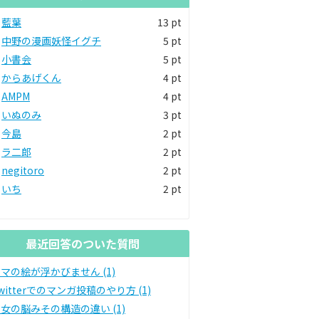
藍葉
13 pt
中野の漫画妖怪イグチ
5 pt
小書会
5 pt
からあげくん
4 pt
AMPM
4 pt
いぬのみ
3 pt
今島
2 pt
ラ二郎
2 pt
negitoro
2 pt
いち
2 pt
最近回答のついた質問
マの絵が浮かびません (1)
witterでのマンガ投稿のやり方 (1)
女の脳みその構造の違い (1)