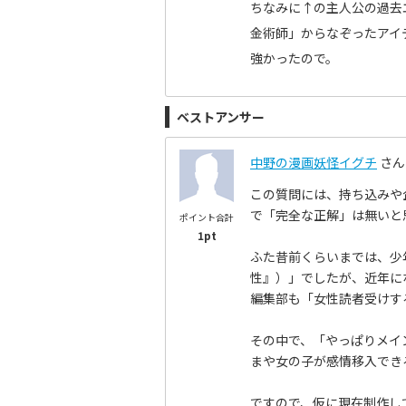
ちなみに↑の主人公の過去
金術師」からなぞったアイ
強かったので。
ベストアンサー
中野の漫画妖怪イグチ
さん
この質問には、持ち込みや
で「完全な正解」は無いと
ポイント合計
1pt
ふた昔前くらいまでは、少
性』）」でしたが、近年に
編集部も「女性読者受けす
その中で、「やっぱりメイ
まや女の子が感情移入でき
ですので、仮に現在制作し