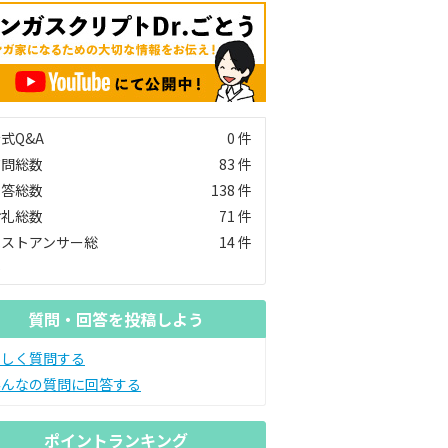
式Q&A
0 件
質問総数
83 件
回答総数
138 件
お礼総数
71 件
ベストアンサー総
14 件
数
質問・回答を投稿しよう
新しく質問する
みんなの質問に回答する
ポイントランキング