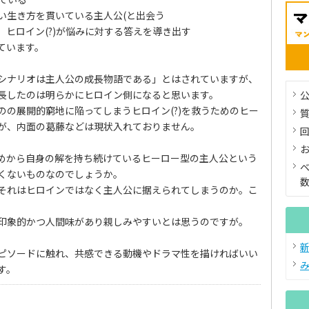
い生き方を貫いている主人公(と出会う
ヒロイン(?)が悩みに対する答えを導き出す
ています。
シナリオは主人公の成長物語である」とはされていますが、
長したのは明らかにヒロイン側になると思います。
公
のの展開的窮地に陥ってしまうヒロイン(?)を救うためのヒー
が、内面の葛藤などは現状入れておりません。
めから自身の解を持ち続けているヒーロー型の主人公という
くないものなのでしょうか。
それはヒロインではなく主人公に据えられてしまうのか。こ
印象的かつ人間味があり親しみやすいとは思うのですが。
ピソードに触れ、共感できる動機やドラマ性を描ければいい
す。