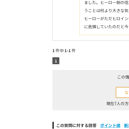
ました。ヒーロー側の信
うことは何より大きな気
ヒーローがただヒロイン
に危惧していたのだと今
1
件中
1-1
件
1
この
現在7人の
この質問に対する回答
ポイント順
新