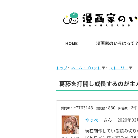
HOME
漫画家のいろはって
トップ
ネーム・プロット
▼
ストーリー
▼
葛藤を打開し成長するのが主
F7763143
830
2件
質問ID：
閲覧数：
回答数：
やっぺー
さん
2020年03
現在制作している読み切り
①ヒロイン(?)が悩みを抱