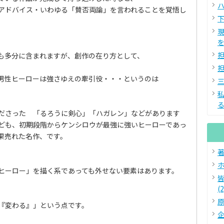
ハ
アドバイス・いわゆる「賛否両論」を言われることを覚悟し
下
を
担
も多分に含まれますが、創作の在り方として、
担
男性ヒーローは強さゆえの牽引役・・・というのは
三
る
ださった 「るろうに剣心」「ハガレン」などがあります
ども、初期段階からケンシロウが最強に強いヒーローであっ
果売れた名作、です。
著
ホ
ヒーロー」を描く系であっても外せない要素はあります。
(2
原
『変わる』」という点です。
企