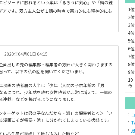
エピソードに触れるという案は「るろうに剣心」や「鋼の錬
1位
デアです。双方主人公が１話の時点で実力的にも精神的にも
2位
3位
4位
5位
6位
2020年04月01日 04:15
7位
8位
企画出しの先の編集部・編集者の方針が大きく関わりますの
思って、以下の私の話を聞いてくださいませ。
9位
10
年漫画の読者層の大半は「少年（人間の子供年齢の『男
位
なるにつれ、少年誌を読む女性読者が非常に増えて、一部の
る連載」などを掲げるようになりました。
ンターゲットは男の子なんだから・派」の編集者と＜＞「い
コ
る漫画こそが需要・派」に分かれてしまっている状態です。
T
男
ている作品が完成して持ち込みした時など、