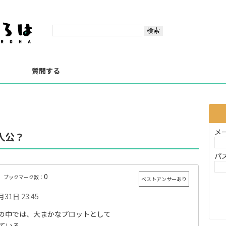
？
質問する
メ
人公？
パ
0
ブックマーク数：
ベストアンサーあり
月31日 23:45
の中では、大まかなプロットとして
えている