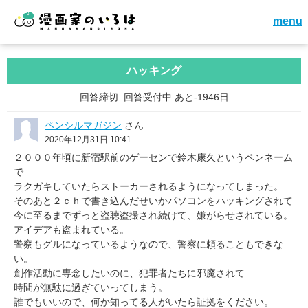
menu
ハッキング
回答締切
回答受付中:あと-1946日
ペンシルマガジン
さん
2020年12月31日 10:41
２０００年頃に新宿駅前のゲーセンで鈴木康久というペンネーム
で
ラクガキしていたらストーカーされるようになってしまった。
そのあと２ｃｈで書き込んだせいかパソコンをハッキングされて
今に至るまでずっと盗聴盗撮され続けて、嫌がらせされている。
アイデアも盗まれている。
警察もグルになっているようなので、警察に頼ることもできな
い。
創作活動に専念したいのに、犯罪者たちに邪魔されて
時間が無駄に過ぎていってしまう。
誰でもいいので、何か知ってる人がいたら証拠をください。