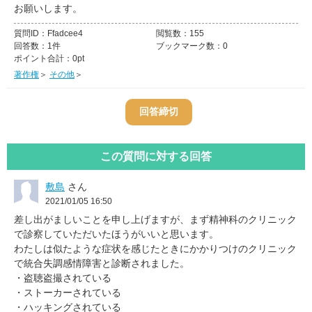
お願いします。
質問ID：
Ffadcee4
閲覧数：
155
回答数：
1件
ブックマーク数：
0
ポイント合計：
0pt
著作権
＞
その他
＞
この質問に対する回答
敷島
さん
2021/01/05 16:50
差し出がましいことを申し上げますが、まず精神科のクリニック
で診察していただいたほうがいいと思います。
わたしは似たような症状を感じたときにかかりつけのクリニック
で統合失調感情障害と診断されました。
・盗聴盗撮されている
・ストーカーされている
・ハッキングされている