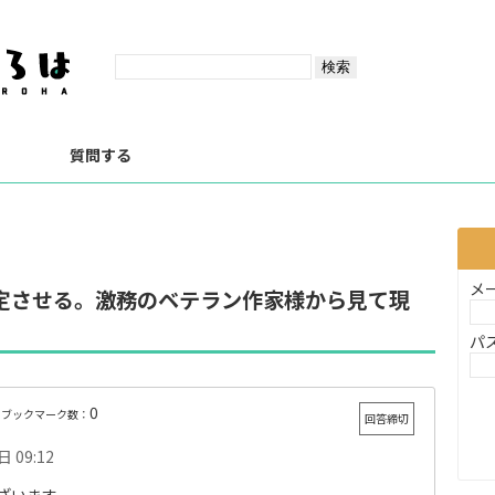
？
質問する
メ
定させる。激務のベテラン作家様から見て現
パ
0
ブックマーク数：
回答締切
 09:12