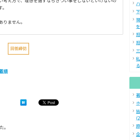
い考え方で、理想を通すならきつい事をしないといけないの
ハ
す。
下
ありません。
を
担
担
三
る
着順
著
ホ
(2
原
た。
企