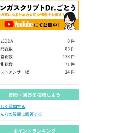
式Q&A
0 件
質問総数
83 件
回答総数
138 件
お礼総数
71 件
ベストアンサー総
14 件
数
質問・回答を投稿しよう
新しく質問する
みんなの質問に回答する
ポイントランキング