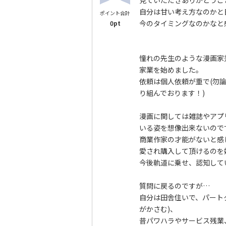
見ていただきありがとうご
自分は甘い考え方なのかと
ポイント合計
今のタイミングなのかなと
0pt
憧れの先生のような漫画家
家業を始めました。
依頼は個人依頼が重で(勿
り組んでおります！)
漫画に関しては雑誌やアプ
いる姿を想像出来ないので
商業作家の才能がないと感
愛され購入して頂けるのを
今後軌道に乗せ、認知して
質問に戻るのですが…
自分は田舎住いで、パート
がかさむ)、
昔パワハラやサービス残業