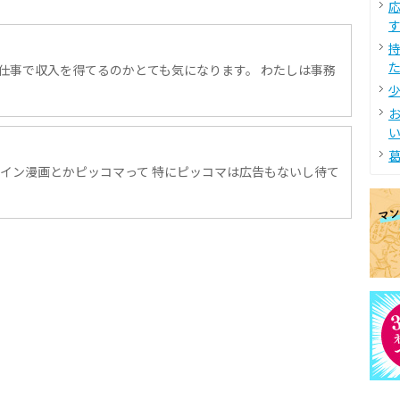
す
た
仕事で収入を得てるのかとても気になります。 わたしは事務
少
い
葛
ライン漫画とかピッコマって 特にピッコマは広告もないし待て