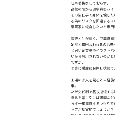
仕事募集をしておらず、
高校の頃から通学費をバイ
その後仕事で身体を壊した
る為のリスクを回避するス
漫画家に転身したいと専門
家族と仲が悪く、商業漫画
足だと毎回言われるのも辛
と思い企業様やイラストパ
いから採用されないのかと
ですが、
まさに暖簾に腕押し状態で
工場の求人を見ると未経験
事。
ただ交代制で昼夜逆転する
懸念を差し引けば漫画など
まず一年我慢するつもりで
ップが現実的でしょうか？