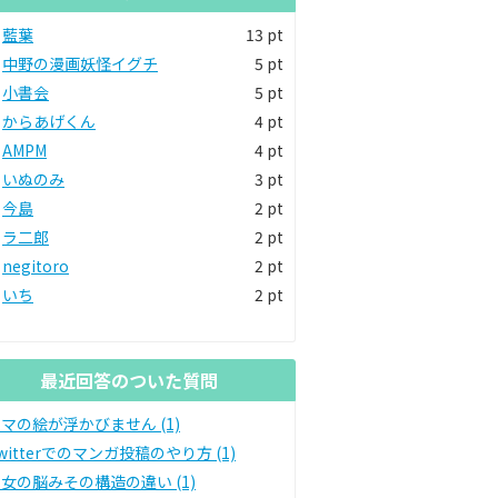
藍葉
13 pt
中野の漫画妖怪イグチ
5 pt
小書会
5 pt
からあげくん
4 pt
AMPM
4 pt
いぬのみ
3 pt
今島
2 pt
ラ二郎
2 pt
negitoro
2 pt
いち
2 pt
最近回答のついた質問
マの絵が浮かびません (1)
witterでのマンガ投稿のやり方 (1)
女の脳みその構造の違い (1)