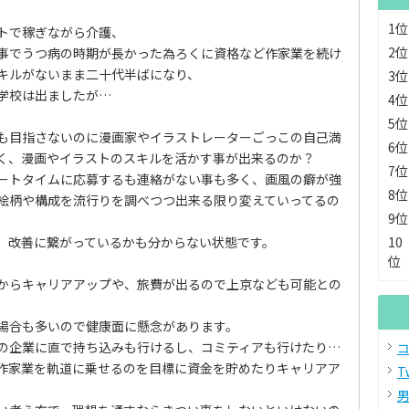
1位
トで稼ぎながら介護、
2位
事でうつ病の時期が長かった為ろくに資格など作家業を続け
キルがないまま二十代半ばになり、
3位
学校は出ましたが…
4位
5位
も目指さないのに漫画家やイラストレーターごっこの自己満
6位
く、漫画やイラストのスキルを活かす事が出来るのか？
7位
ートタイムに応募するも連絡がない事も多く、画風の癖が強
8位
絵柄や構成を流行りを調べつつ出来る限り変えていってるの
9位
、改善に繋がっているかも分からない状態です。
10
位
からキャリアアップや、旅費が出るので上京なども可能との
場合も多いので健康面に懸念があります。
の企業に直で持ち込みも行けるし、コミティアも行けたり…
コ
作家業を軌道に乗せるのを目標に資金を貯めたりキャリアア
T
男