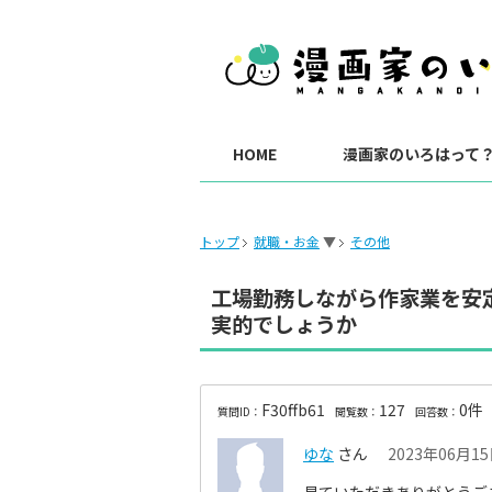
HOME
漫画家のいろはって
トップ
就職・お金
▼
その他
工場勤務しながら作家業を安
実的でしょうか
F30ffb61
127
0件
質問ID：
閲覧数：
回答数：
ゆな
さん
2023年06月15日