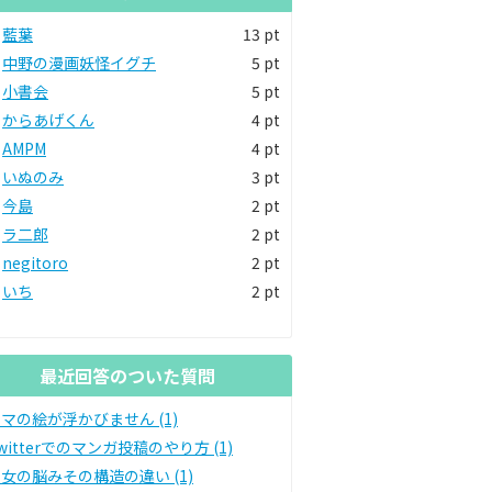
藍葉
13 pt
中野の漫画妖怪イグチ
5 pt
小書会
5 pt
からあげくん
4 pt
AMPM
4 pt
いぬのみ
3 pt
今島
2 pt
ラ二郎
2 pt
negitoro
2 pt
いち
2 pt
最近回答のついた質問
マの絵が浮かびません (1)
witterでのマンガ投稿のやり方 (1)
女の脳みその構造の違い (1)