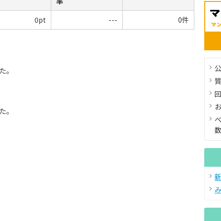
率
0pt
---
0件
公
た。
た。