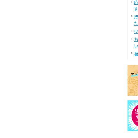
す
た
少
い
葛