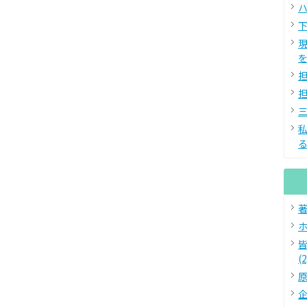
ハ
下
を
担
担
三
る
著
ホ
(2
原
企