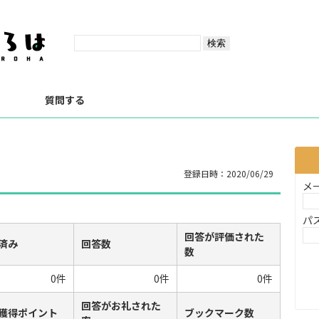
？
質問する
登録日時：2020/06/29
メ
パ
回答が評価された
済み
回答数
数
0件
0件
0件
回答がお礼された
獲得ポイント
ブックマーク数