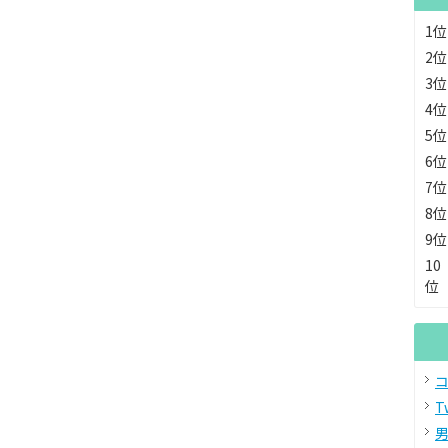
1位
2位
3位
4位
5位
6位
7位
8位
9位
10
位
コ
T
男