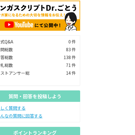
式Q&A
0 件
質問総数
83 件
回答総数
138 件
お礼総数
71 件
ベストアンサー総
14 件
数
質問・回答を投稿しよう
新しく質問する
みんなの質問に回答する
ポイントランキング