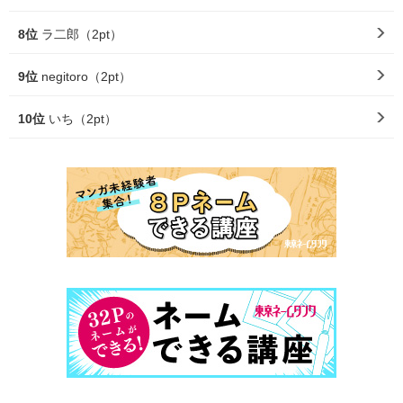
8位
ラ二郎（2pt）
9位
negitoro（2pt）
10位
いち（2pt）