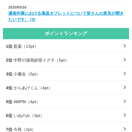
2020/05/16
漫画作業における液晶タブレットについて皆さんの意見が聞き
たいです。 (3)
ポイントランキング
1位
藍葉（13pt）
2位
中野の漫画妖怪イグチ（5pt）
3位
小書会（5pt）
4位
からあげくん（4pt）
5位
AMPM（4pt）
6位
いぬのみ（3pt）
7位
今島（2pt）