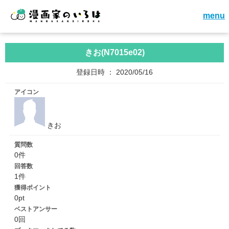
menu
きお(N7015e02)
登録日時 ： 2020/05/16
アイコン
きお
質問数
0件
回答数
1件
獲得ポイント
0pt
ベストアンサー
0回