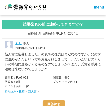
menu
結果発表の前に連絡ってきますか？
回答締切
回答受付中:あと-2384日
もり
さん
2019年10月21日 14:54
新人賞に応募しました。発表号の発売はまだなのですが、発売前
に連絡がきたという方をお見かけしまして…。だいたいどのくら
いの時期に連絡がくるものなのでしょうか？また、受賞者以外に
連絡は来ないのでしょうか？
質問ID：
Fce7f022
閲覧数：
465
回答数：
0件
ブックマーク数：
1
ポイント合計：
0pt
持ち込み・投稿
＞
新人賞
＞