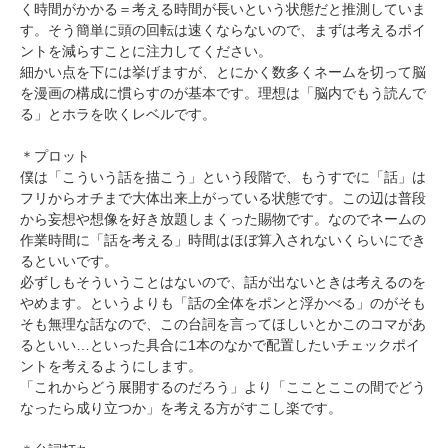
く時間がかかる＝考える時間が長いという状態だと推測していま
す。そう簡単に頭の回転は速くならないので、まずは考えるポイ
ントを減らすことに注力してください。
細かい点を下には挙げますが、とにかく数多くネームを切って脳
を漫画の構成に慣らすのが基本です。理想は「脳内でもう読んで
る」とホラを吹くレベルです。
＊プロット
僕は「こういう話を描こう」という段階で、もうすでに「話」は
フリからオチまで大体出来上がっている状態です。この辺は普段
から妄想や想像を好き放題しまくった賜物です。なのでネームの
作業時間に「話を考える」時間はほぼ算入されないくらいにでき
るといいです。
必ずしもそういうことはないので、話が出ないときは考えるのを
やめます。というよりも「話の全体をポンと浮かべる」のがそも
そも無理な話なので、この台詞を言ってほしいとかこのコマがあ
るといい…といった具合に1本のなかで配置したいチェックポイ
ントを考えるようにします。
「これからどう展開するのだろう」より「こことここの間でどう
なったら成り立つか」を考える方がすこし楽です。