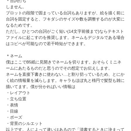
＊台詞打ち
しません。
プロットの段階で固まっている台詞もありますが、絵を描く前に
台詞を固定すると、フキダシのサイズや数を調整するのが大変に
なるためです。
ただし、ひとつの台詞がごく短い(14文字前後まで)ならテキスト
ファイルに起こすのを推奨します。ネームもデジタルである場合
はコピペが可能なので若干時短ができます。
＊ネーム
僕はここでB5紙に見開きでネームを切ります。おそらくミニネ
ームにあたるものだと思うのでその想定でお伝えします。
ネームを直接下書きに使わない…と割り切っているため、とにか
く絵の情報量を減らします。キャラもほぼ丸と楕円で髪型も雑に
描いてます。僕が分かればいい情報は
・レイアウト
・立ち位置
・表情
・目線
・ポーズ
・背景のシルエット
以上です。人によって違いはあるので「清書するときに決まって