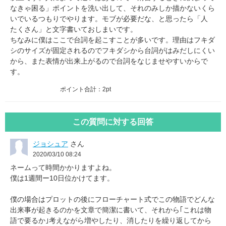
なきゃ困る」ポイントを洗い出して、それのみしか描かないくら
いでいるつもりでやります。モブが必要だな、と思ったら「人
たくさん」と文字書いておしまいです。
ちなみに僕はここで台詞を起こすことが多いです。理由はフキダ
シのサイズが固定されるのでフキダシから台詞がはみだしにくい
から、また表情が出来上がるので台詞をなじませやすいからで
す。
ポイント合計：
2pt
この質問に対する回答
ジョシュア
さん
2020/03/10 08:24
ネームって時間かかりますよね。
僕は1週間ー10日位かけてます。
僕の場合はプロットの後にフローチャート式でこの物語でどんな
出来事が起きるのかを文章で簡潔に書いて、それから｢これは物
語で要るか｣考えながら増やしたり、消したりを繰り返してから