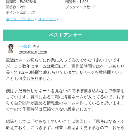
質問ID：
Fc982848
閲覧数：
1,508
回答数：
2件
ブックマーク数：
0
ポイント合計：
3pt
ネーム・プロット
＞
ストーリー
＞
ベストアンサー
小書会
さん
2020/03/10 12:28
最近はネーム切らずに作業に入ってるのでかなりあいまいです
が、ここ数年はネームは数日ほど、実作業時間ではページあたり
長くても2～3時間で終わらせています。8ページを数時間という
ことも何度もありました。
僕はまだ自分しかネームを見ないのでほぼ描き込みなしで作業を
しています。質問にある工程に清書ネームが入ってるので、おそ
らく自分以外が読める情報量のネームを作っていると思います。
ですので作画時間は圧縮できない想定とします。
総論としては「やらなくていいことは後回し」「思考はなるべく
鍛えておく」につきます。作業工程はよく見る形なので、おそら