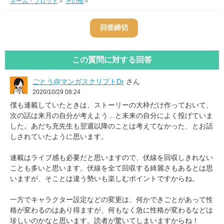
ネーム・プロット
＞
その他
＞
この質問に対する回答
ごとう@マンガスクリプトDr
さん
2020/10/29 08:24
僕も連載していたときは、ストーリーの大枠だけ作っておいて、
次の話は来月の自分が考えよう…と未来の自分によく投げていま
した。あだち充先生も翌週以降のことは考えてなかった、とお話
しされていたように思います。
連載はライブ感も必要だと思いますので、伏線を回収しきれない
ことも多いと思います。伏線を全て回収する綺麗さもあるとは思
いますが、そことは違う勢いも楽しむポイントですからね。
一方でキャラクター設定などの変更は、何かできごとがあって性
格が変わるのはあり得ますが、何もなく急に性格が変わるなどは
珍しいのかなと思います。読者が驚いてしまいますからね！