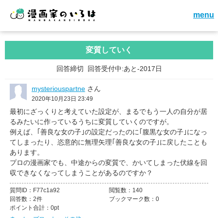
menu
変質していく
回答締切
回答受付中:あと-2017日
mysteriouspartne
さん
2020年10月23日 23:49
最初にざっくりと考えていた設定が、まるでもう一人の自分が居
るみたいに作っているうちに変質していくのですが。
例えば、｢善良な女の子｣の設定だったのに｢腹黒な女の子｣になっ
てしまったり、恣意的に無理矢理｢善良な女の子｣に戻したことも
あります。
プロの漫画家でも、中途からの変質で、かいてしまった伏線を回
収できなくなってしまうことがあるのですか？
質問ID：
F77c1a92
閲覧数：
140
回答数：
2件
ブックマーク数：
0
ポイント合計：
0pt