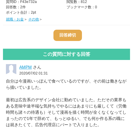
質問ID：
F43e732a
閲覧数：
812
回答数：
2件
ブックマーク数：
0
ポイント合計：
2pt
就職・お金
＞
その他
＞
この質問に対する回答
AMPM
さん
2020/07/02 01:31
自分は今漫画いっぽんで食べているのですが、その前は働きなが
ら描いていました。
最初は広告系のデザイン会社に勤めていました。ただその業界も
ある意味中途半端な気持ちでやるにはあまりにも厳しくて（労働
時間も諸々の待遇も）そして漫画を描く時間が全くなくなってし
まったので1年で辞めて、もっとゆるい、でも何か作る系の職に
は就きたくて、広告代理店にパートで入りました。