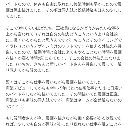
パートなので、休みも自由に取れたし終業時刻も早かったので漫
画は沢山描けました。その頃は同人誌と投稿持込もほんの少しし
てました。
そこで3年くらいほどたち、正社員になるかどうかみたいな事を
上から言われて（それは自分の能力どうこうというより会社的
に…長くいるからだと思うんですが）ちょうどそのタイミングで
イラレ（というデザイン向けのソフトです）を使える外注先を募
集してたので、通勤時間と会社に来てもやることない時間を漫画
を描くか寝る時間(笑)にあてたく、そこの会社の外注先になりま
した（いちお、きちんと新しいパートさんを募集して貰って一通
り教えてから辞めました。
暫くはそこから仕事を貰いながら漫画を描いてました。
商業デビューしてからも4年～5年ほどは在宅仕事とたまに日雇い
のバイトをしながら描いてました。その間描いてた漫画は正直、
商業よりも趣味の同人誌ですが。商業はネームが全然通らないの
で(＾＾；)
もし質問者さんが今、漫画を描きながら働く必要がある状況であ
れば、少しでも自分が興味があったり疲れない仕事を選ぶことを