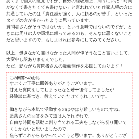
あくまで個人の意見ですが、自分の経験則上、周りにいた「時間
がなくて書きたくても書けない」と言われていた作家志望の方に
共通していたのは「責任感が強く、人に頼るのが苦手」といった
タイプの方が多かったように思っています。
質問者さんがそうではないか、という意味ではないのですが、と
きには周りの人や環境に頼ってみるのも、そんなに悪くないこと
だと思いますので、もしよければ参考にしてみてください。
以上、働きながら書けなかった人間が偉そうなこと言いまして、
大変申し訳ありませんでした。
ただ、影ながら質問者さんの漫画制作を応援しております！
この回答へのお礼
すごくご丁寧に回答ありがとうございます。
甘えた質問をしてしまったなと若干後悔してましたが
経験談に基づき、教えていただけてうれしいです。
働きながら本気で活動するのはやはり難しいものですね。
藍葉さんの回答をみて道は人それぞれで、
自由な時間を活動に割り当てれる工夫をしながら切り開いて
くしかないと思いましたので、
焦らずこれからもやっていこうと思います。ありがとうござ