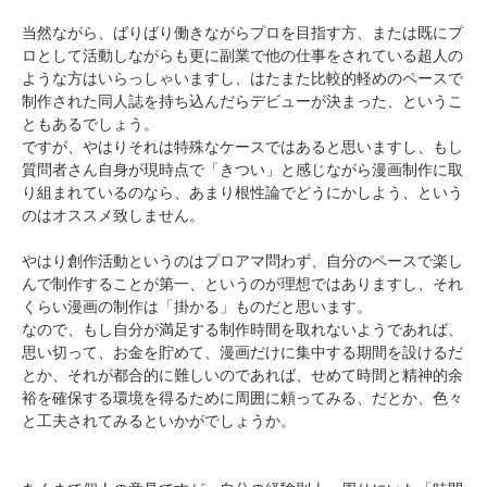
当然ながら、ばりばり働きながらプロを目指す方、または既にプ
ロとして活動しながらも更に副業で他の仕事をされている超人の
ような方はいらっしゃいますし、はたまた比較的軽めのペースで
制作された同人誌を持ち込んだらデビューが決まった、というこ
ともあるでしょう。
ですが、やはりそれは特殊なケースではあると思いますし、もし
質問者さん自身が現時点で「きつい」と感じながら漫画制作に取
り組まれているのなら、あまり根性論でどうにかしよう、という
のはオススメ致しません。
やはり創作活動というのはプロアマ問わず、自分のペースで楽し
んで制作することが第一、というのが理想ではありますし、それ
くらい漫画の制作は「掛かる」ものだと思います。
なので、もし自分が満足する制作時間を取れないようであれば、
思い切って、お金を貯めて、漫画だけに集中する期間を設けるだ
とか、それが都合的に難しいのであれば、せめて時間と精神的余
裕を確保する環境を得るために周囲に頼ってみる、だとか、色々
と工夫されてみるといかがでしょうか。