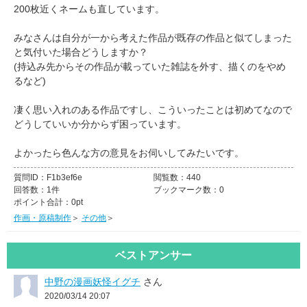
200枚近くネームも直しています。
みなさんは自分が一から考えた作品が既存の作品と似てしまった
と気付いた場合どうしますか？
(持込み先からその作品が載っていた雑誌を外す、描くのをやめ
るなど)
凄く思い入れのある作品ですし、こういったことは初めてなので
どうしていいか分からず困っています。
よかったら色んな方の意見をお伺いしてみたいです。
質問ID：
F1b3ef6e
閲覧数：
440
回答数：
1件
ブックマーク数：
0
ポイント合計：
0pt
作画・原稿制作
＞
その他
＞
ベストアンサー
中野の漫画妖怪イグチ
さん
2020/03/14 20:07