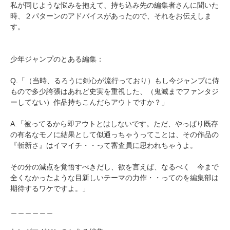
私が同じような悩みを抱えて、持ち込み先の編集者さんに聞いた
時、２パターンのアドバイスがあったので、それをお伝えしま
す。
少年ジャンプのとある編集：
Q.「（当時、るろうに剣心が流行っており）もし今ジャンプに侍
もので多少誇張はあれど史実を重視した、（鬼滅までファンタジ
ーしてない）作品持ちこんだらアウトですか？」
A.「被ってるから即アウトとはしないです。ただ、やっぱり既存
の有名なモノに結果として似通っちゃうってことは、その作品の
『斬新さ』はイマイチ・・って審査員に思われちゃうよ。
その分の減点を覚悟すべきだし、欲を言えば、なるべく 今まで
全くなかったような目新しいテーマの力作・・ってのを編集部は
期待するワケですよ。」
＿＿＿＿＿＿