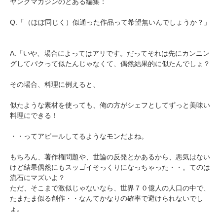
ヤングマガジンのとある編集：
Q.「（ほぼ同じく）似通った作品って希望無いんでしょうか？」
A.「いや、場合によってはアリです。だってそれは先にカンニン
グしてパクって似たんじゃなくて、偶然結果的に似たんでしょ？
その場合、料理に例えると、
似たような素材を使っても、俺の方がシェフとしてずっと美味い
料理にできる！
・・ってアピールしてるようなモンだよね。
もちろん、著作権問題や、世論の反発とかあるから、悪気はない
けど結果偶然にもスッゴイそっくりになっちゃった・・。てのは
流石にマズいよ？
ただ、そこまで激似じゃないなら、世界７０億人の人口の中で、
たまたま似る創作・・なんてかなりの確率で避けられないでし
ょ。